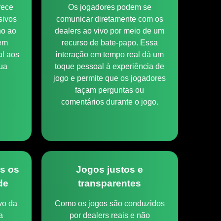
rece
Os jogadores podem se
sivos
comunicar diretamente com os
no ao
dealers ao vivo por meio de um
em
recurso de bate-papo. Essa
al aos
interação em tempo real dá um
sua
toque pessoal à experiência de
jogo e permite que os jogadores
façam perguntas ou
comentários durante o jogo.
s os
Jogos justos e
de
transparentes
vo da
Como os jogos são conduzidos
a
por dealers reais e não