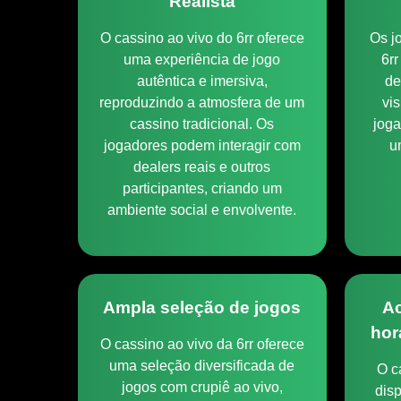
Realista
O cassino ao vivo do 6rr oferece
Os j
uma experiência de jogo
6rr
autêntica e imersiva,
de
reproduzindo a atmosfera de um
vi
cassino tradicional. Os
joga
jogadores podem interagir com
u
dealers reais e outros
participantes, criando um
ambiente social e envolvente.
Ampla seleção de jogos
Ac
hor
O cassino ao vivo da 6rr oferece
uma seleção diversificada de
O c
jogos com crupiê ao vivo,
disp