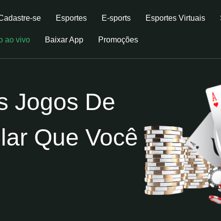
Cadastre-se
Esportes
E-sports
Esportes Virtuais
 ao vivo
Baixar App
Promoções
s Jogos De
lar Que Você