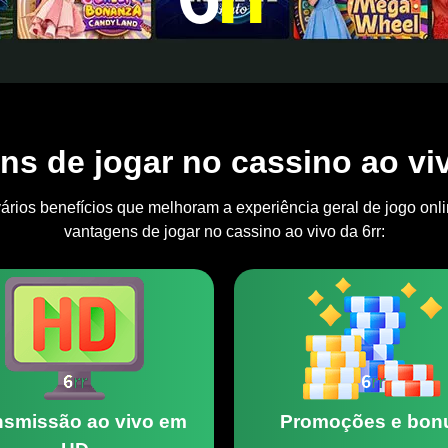
ns de jogar no cassino ao viv
vários benefícios que melhoram a experiência geral de jogo onl
vantagens de jogar no cassino ao vivo da 6rr:
nsmissão ao vivo em
Promoções e bon