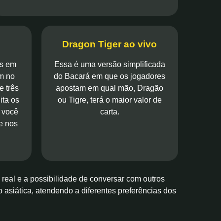
Dragon Tiger ao vivo
os em
Essa é uma versão simplificada
m no
do Bacará em que os jogadores
e três
apostam em qual mão, Dragão
ita os
ou Tigre, terá o maior valor de
 você
carta.
e nos
 real e a possibilidade de conversar com outros
 asiática, atendendo a diferentes preferências dos