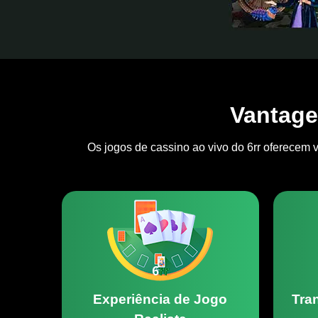
Vantage
Os jogos de cassino ao vivo do 6rr oferecem 
Experiência de Jogo
Tra