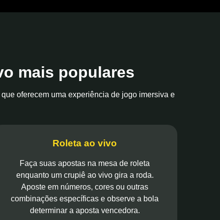
ivo mais populares
o que oferecem uma experiência de jogo imersiva e
Roleta ao vivo
Faça suas apostas na mesa de roleta
enquanto um crupiê ao vivo gira a roda.
Aposte em números, cores ou outras
combinações específicas e observe a bola
determinar a aposta vencedora.