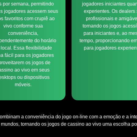
s por semana, permitindo
jogadores iniciantes qua
os jogadores acessem seus
experientes. Os dealers
os favoritos com crupiê ao
profissionais e amigáve
vivo conforme sua
tornando os jogos acessí
conveniência,
para iniciantes e, ao m
pendentemente do horário
tempo, proporcionando e
 local. Essa flexibilidade
para jogadores experien
na fácil para os jogadores
proveitarem os jogos de
assino ao vivo em seus
esktops ou dispositivos
móveis.
t combinam a conveniência do jogo on-line com a emoção e a int
 mundos, tornando os jogos de cassino ao vivo uma escolha pop